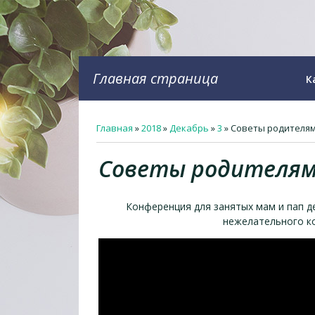
Главная страница
К
Главная
»
2018
»
Декабрь
»
3
» Советы родителя
Советы родителя
Конференция для занятых мам и пап де
нежелательного к