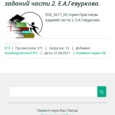
заданий части 2. Е.А.Гевуркова.
EGE_2017_История.Практикум
заданий части 2. Е.А.Гевуркова.
ЕГЭ
|
Просмотров:
371
|
Загрузок:
13
|
Добавил:
lenabogdanova1971
|
Дата:
21.04.2017
|
Комментарии (0)
Приветствую Вас
,
Гость
!